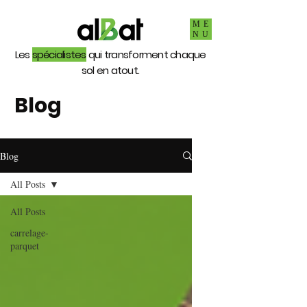
ME
NU
Les
spécialistes
qui transforment chaque
sol en atout.
Blog
Blog
All Posts
All Posts
carrelage-
parquet