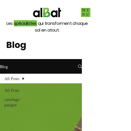
ME
NU
Les
spécialistes
qui transforment chaque
sol en atout.
Blog
Blog
All Posts
All Posts
carrelage-
parquet