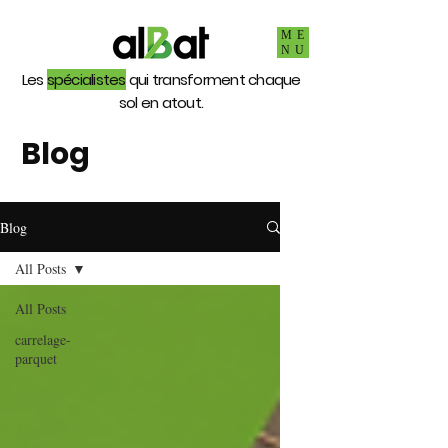
ME
NU
Les
spécialistes
qui transforment chaque
sol en atout.
Blog
Blog
All Posts
All Posts
carrelage-
parquet